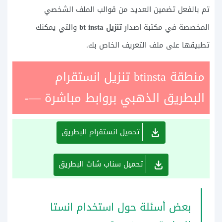
تم بالفعل تضمين العديد من قوالب الملف الشخصي
المخصصة في مكتبة اصدار
تنزيل bt insta
والتي يمكنك
تطبيقها على ملف التعريف الخاص بك.
منطقة btinsta تنزيل انستقرام
البطريق الذهبي بروابط مباشرة —-
تحميل انستقرام البطريق
تحميل سناب شات البطريق
بعض أسئلة حول استخدام انستا