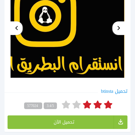
تحميل btinsta
577024
3.4/5
تحميل الآن