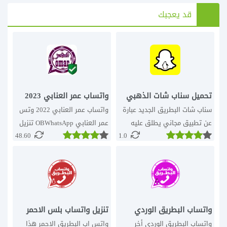
قد يعجبك
تحميل سناب شات الذهبي
واتساب عمر العنابي 2023
v1.0 سناب بلس البطريق
اخر اصدار whatsapp omar
سناب شات البطريق الجديد عبارة
واتساب عمر العنابي 2022 وتس
SnapChat Plus
تحميل واتساب عمر العنابي
عن تطبيق مجاني يطلق عليه
عمر العنابي OBWhatsApp تنزيل
48.60
1.0
سناب بلس snapchat gold فلاتر
واتساب العنابي عمر باذيب اخر
للصور تم تطويره من قبل لجميع
تحديث ضد الحظرواتس اب عمر
مستخدمي الاندرويد تم تعديله
باذيب
بدقة واحترافية snapchat plus
واتساب البطريق الوردي
تنزيل واتساب بلس الاحمر
2024 اصدار 20 ضد الحظر
2024 اخر اصدار WhatsApp
واتساب البطريق الوردي أخر
واتس اب البطريق الاحمر هذا